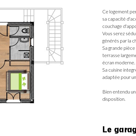
Ce logement per
sa capacité d'acc
couchage d'appo
Vous serez sédui
générés par la 
Sa grande pièce 
terrasse largeme
écran moderne.
Sa cuisine integ
adaptée pour un
Bien entendu une
disposition.
Le gara